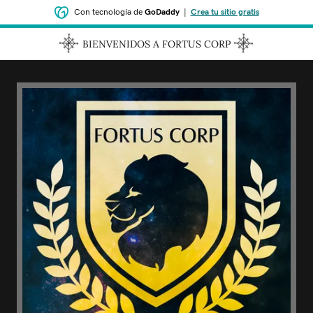
Con tecnología de
GoDaddy
|
Crea tu sitio gratis
BIENVENIDOS A FORTUS CORP